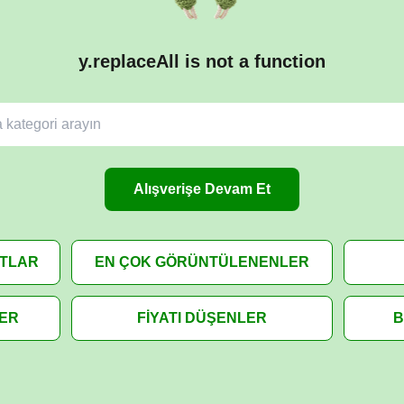
y.replaceAll is not a function
Alışverişe Devam Et
ATLAR
EN ÇOK GÖRÜNTÜLENENLER
LER
FİYATI DÜŞENLER
B