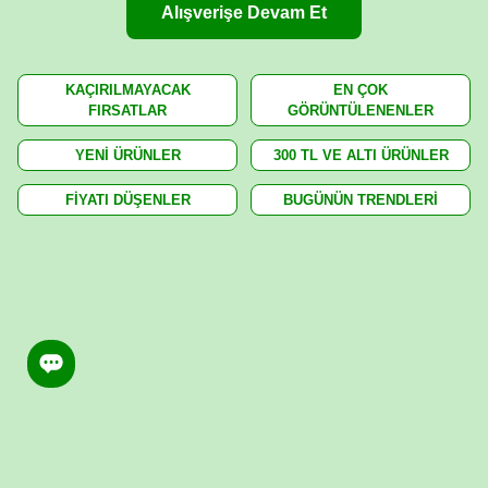
Alışverişe Devam Et
KAÇIRILMAYACAK
EN ÇOK
FIRSATLAR
GÖRÜNTÜLENENLER
YENİ ÜRÜNLER
300 TL VE ALTI ÜRÜNLER
FİYATI DÜŞENLER
BUGÜNÜN TRENDLERİ