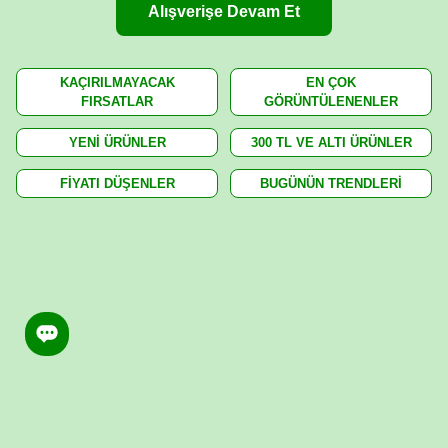
Alışverişe Devam Et
KAÇIRILMAYACAK
EN ÇOK
FIRSATLAR
GÖRÜNTÜLENENLER
YENİ ÜRÜNLER
300 TL VE ALTI ÜRÜNLER
FİYATI DÜŞENLER
BUGÜNÜN TRENDLERİ