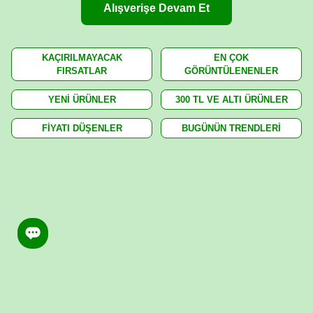
Alışverişe Devam Et
KAÇIRILMAYACAK
EN ÇOK
FIRSATLAR
GÖRÜNTÜLENENLER
YENİ ÜRÜNLER
300 TL VE ALTI ÜRÜNLER
FİYATI DÜŞENLER
BUGÜNÜN TRENDLERİ