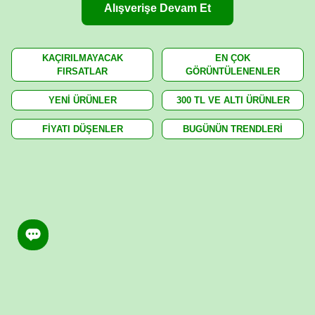
Alışverişe Devam Et
KAÇIRILMAYACAK
EN ÇOK
FIRSATLAR
GÖRÜNTÜLENENLER
YENİ ÜRÜNLER
300 TL VE ALTI ÜRÜNLER
FİYATI DÜŞENLER
BUGÜNÜN TRENDLERİ