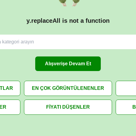
y.replaceAll is not a function
Alışverişe Devam Et
ATLAR
EN ÇOK GÖRÜNTÜLENENLER
LER
FİYATI DÜŞENLER
B