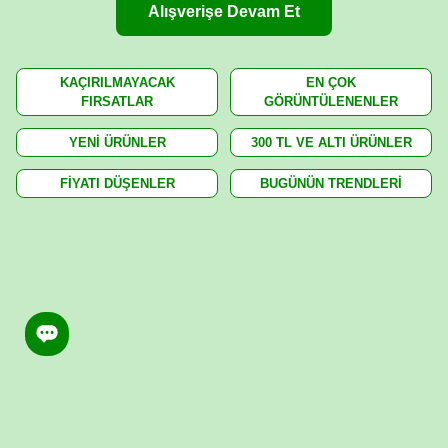
Alışverişe Devam Et
KAÇIRILMAYACAK
EN ÇOK
FIRSATLAR
GÖRÜNTÜLENENLER
YENİ ÜRÜNLER
300 TL VE ALTI ÜRÜNLER
FİYATI DÜŞENLER
BUGÜNÜN TRENDLERİ