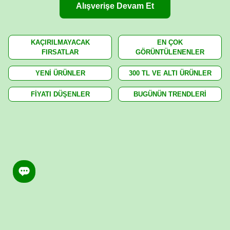
Alışverişe Devam Et
KAÇIRILMAYACAK
EN ÇOK
FIRSATLAR
GÖRÜNTÜLENENLER
YENİ ÜRÜNLER
300 TL VE ALTI ÜRÜNLER
FİYATI DÜŞENLER
BUGÜNÜN TRENDLERİ