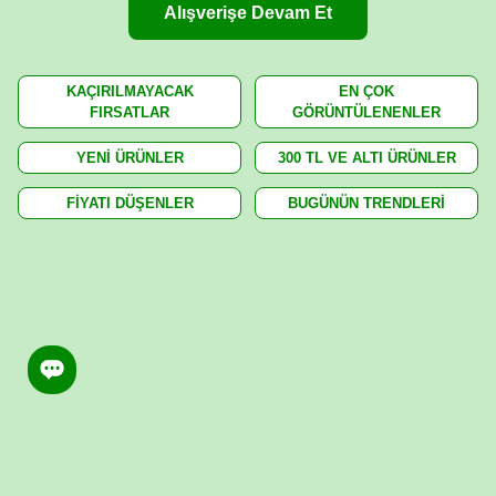
Alışverişe Devam Et
KAÇIRILMAYACAK
EN ÇOK
FIRSATLAR
GÖRÜNTÜLENENLER
YENİ ÜRÜNLER
300 TL VE ALTI ÜRÜNLER
FİYATI DÜŞENLER
BUGÜNÜN TRENDLERİ