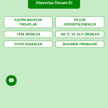
Alışverişe Devam Et
KAÇIRILMAYACAK
EN ÇOK
FIRSATLAR
GÖRÜNTÜLENENLER
YENİ ÜRÜNLER
300 TL VE ALTI ÜRÜNLER
FİYATI DÜŞENLER
BUGÜNÜN TRENDLERİ