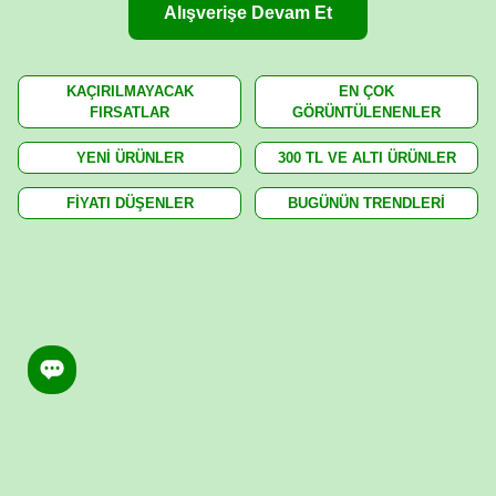
Alışverişe Devam Et
KAÇIRILMAYACAK
EN ÇOK
FIRSATLAR
GÖRÜNTÜLENENLER
YENİ ÜRÜNLER
300 TL VE ALTI ÜRÜNLER
FİYATI DÜŞENLER
BUGÜNÜN TRENDLERİ