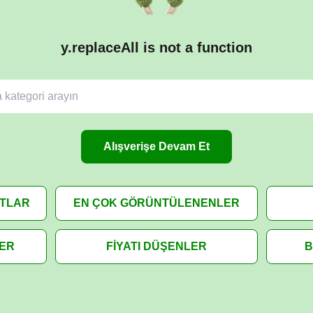
y.replaceAll is not a function
Alışverişe Devam Et
ATLAR
EN ÇOK GÖRÜNTÜLENENLER
LER
FİYATI DÜŞENLER
B