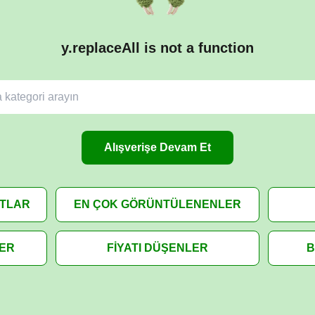
y.replaceAll is not a function
Alışverişe Devam Et
ATLAR
EN ÇOK GÖRÜNTÜLENENLER
LER
FİYATI DÜŞENLER
B