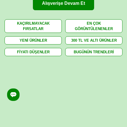
Alışverişe Devam Et
KAÇIRILMAYACAK
EN ÇOK
FIRSATLAR
GÖRÜNTÜLENENLER
YENİ ÜRÜNLER
300 TL VE ALTI ÜRÜNLER
FİYATI DÜŞENLER
BUGÜNÜN TRENDLERİ