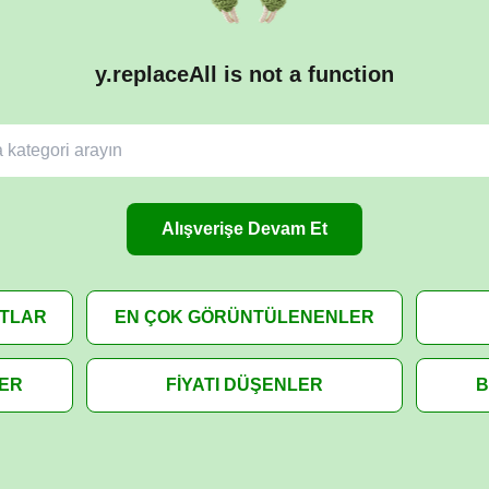
y.replaceAll is not a function
Alışverişe Devam Et
ATLAR
EN ÇOK GÖRÜNTÜLENENLER
LER
FİYATI DÜŞENLER
B