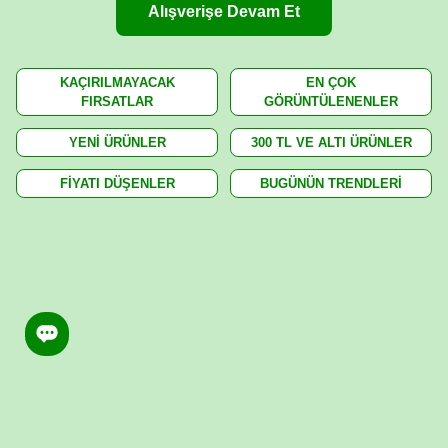
Alışverişe Devam Et
KAÇIRILMAYACAK
EN ÇOK
FIRSATLAR
GÖRÜNTÜLENENLER
YENİ ÜRÜNLER
300 TL VE ALTI ÜRÜNLER
FİYATI DÜŞENLER
BUGÜNÜN TRENDLERİ