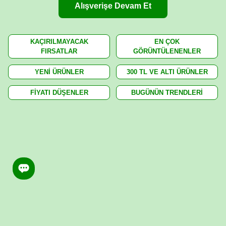
Alışverişe Devam Et
KAÇIRILMAYACAK
EN ÇOK
FIRSATLAR
GÖRÜNTÜLENENLER
YENİ ÜRÜNLER
300 TL VE ALTI ÜRÜNLER
FİYATI DÜŞENLER
BUGÜNÜN TRENDLERİ