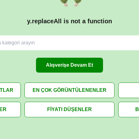
y.replaceAll is not a function
Alışverişe Devam Et
ATLAR
EN ÇOK GÖRÜNTÜLENENLER
LER
FİYATI DÜŞENLER
B