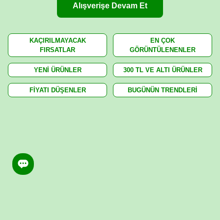
Alışverişe Devam Et
KAÇIRILMAYACAK
EN ÇOK
FIRSATLAR
GÖRÜNTÜLENENLER
YENİ ÜRÜNLER
300 TL VE ALTI ÜRÜNLER
FİYATI DÜŞENLER
BUGÜNÜN TRENDLERİ