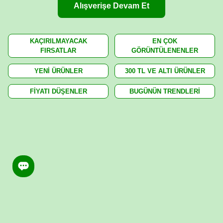
Alışverişe Devam Et
KAÇIRILMAYACAK
EN ÇOK
FIRSATLAR
GÖRÜNTÜLENENLER
YENİ ÜRÜNLER
300 TL VE ALTI ÜRÜNLER
FİYATI DÜŞENLER
BUGÜNÜN TRENDLERİ