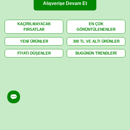
Alışverişe Devam Et
KAÇIRILMAYACAK
EN ÇOK
FIRSATLAR
GÖRÜNTÜLENENLER
YENİ ÜRÜNLER
300 TL VE ALTI ÜRÜNLER
FİYATI DÜŞENLER
BUGÜNÜN TRENDLERİ