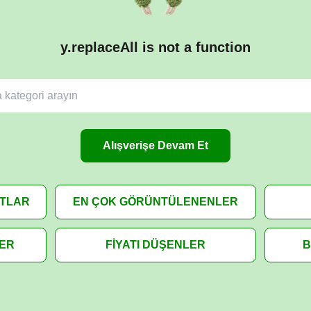
y.replaceAll is not a function
Alışverişe Devam Et
ATLAR
EN ÇOK GÖRÜNTÜLENENLER
LER
FİYATI DÜŞENLER
B