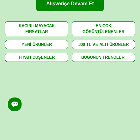
Alışverişe Devam Et
KAÇIRILMAYACAK
EN ÇOK
FIRSATLAR
GÖRÜNTÜLENENLER
YENİ ÜRÜNLER
300 TL VE ALTI ÜRÜNLER
FİYATI DÜŞENLER
BUGÜNÜN TRENDLERİ