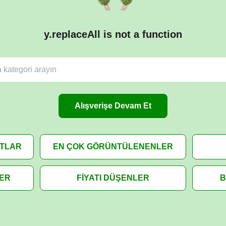
y.replaceAll is not a function
Alışverişe Devam Et
ATLAR
EN ÇOK GÖRÜNTÜLENENLER
LER
FİYATI DÜŞENLER
B