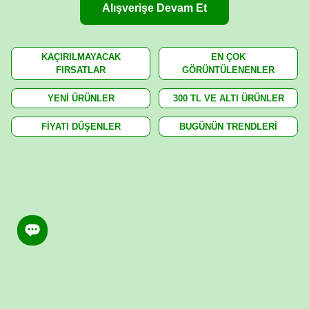
Alışverişe Devam Et
KAÇIRILMAYACAK
EN ÇOK
FIRSATLAR
GÖRÜNTÜLENENLER
YENİ ÜRÜNLER
300 TL VE ALTI ÜRÜNLER
FİYATI DÜŞENLER
BUGÜNÜN TRENDLERİ