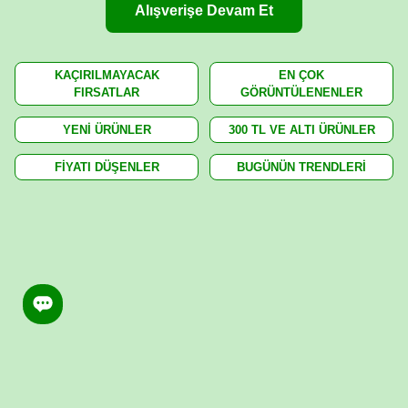
Alışverişe Devam Et
KAÇIRILMAYACAK
EN ÇOK
FIRSATLAR
GÖRÜNTÜLENENLER
YENİ ÜRÜNLER
300 TL VE ALTI ÜRÜNLER
FİYATI DÜŞENLER
BUGÜNÜN TRENDLERİ